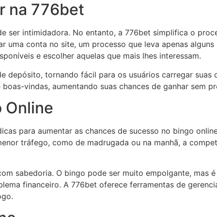
r na 776bet
ode ser intimidadora. No entanto, a 776bet simplifica o pro
ar uma conta no site, um processo que leva apenas alguns 
sponíveis e escolher aquelas que mais lhes interessam.
 depósito, tornando fácil para os usuários carregar suas 
oas-vindas, aumentando suas chances de ganhar sem preci
 Online
dicas para aumentar as chances de sucesso no bingo onlin
menor tráfego, como de madrugada ou na manhã, a compet
com sabedoria. O bingo pode ser muito empolgante, mas é cr
blema financeiro. A 776bet oferece ferramentas de gerenc
ogo.