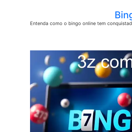
Bin
Entenda como o bingo online tem conquistad