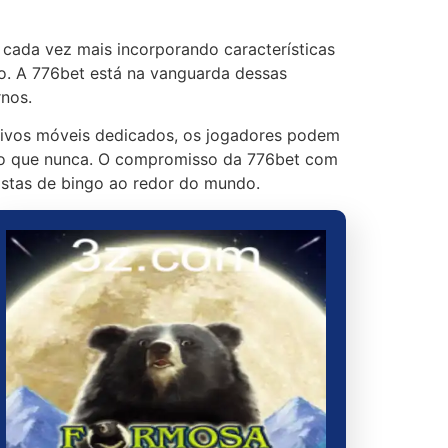
 cada vez mais incorporando características
io. A 776bet está na vanguarda dessas
nos.
tivos móveis dedicados, os jogadores podem
l do que nunca. O compromisso da 776bet com
iastas de bingo ao redor do mundo.