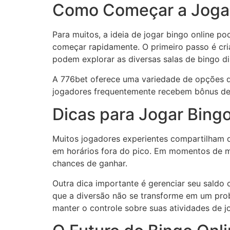
Como Começar a Joga
Para muitos, a ideia de jogar bingo online p
começar rapidamente. O primeiro passo é cri
podem explorar as diversas salas de bingo di
A 776bet oferece uma variedade de opções de
jogadores frequentemente recebem bônus de b
Dicas para Jogar Bingo
Muitos jogadores experientes compartilham 
em horários fora do pico. Em momentos de 
chances de ganhar.
Outra dica importante é gerenciar seu saldo 
que a diversão não se transforme em um pro
manter o controle sobre suas atividades de j