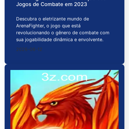
Jogos de Combate em 2023
Descubra o eletrizante mundo de
ArenaFighter, o jogo que está
revolucionando o gênero de combate com
sua jogabilidade dinâmica e envolvente.
2026-06-12