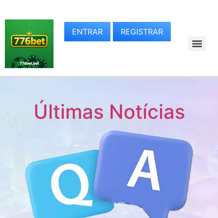
ENTRAR
REGISTRAR
Últimas Notícias