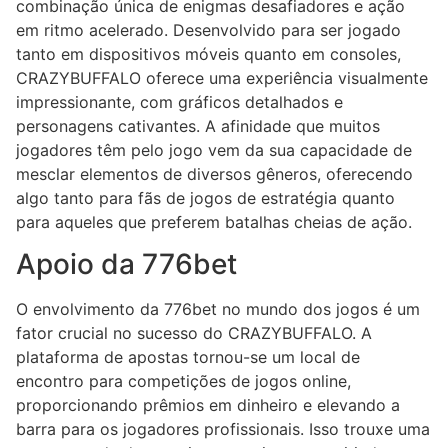
combinação única de enigmas desafiadores e ação
em ritmo acelerado. Desenvolvido para ser jogado
tanto em dispositivos móveis quanto em consoles,
CRAZYBUFFALO oferece uma experiência visualmente
impressionante, com gráficos detalhados e
personagens cativantes. A afinidade que muitos
jogadores têm pelo jogo vem da sua capacidade de
mesclar elementos de diversos gêneros, oferecendo
algo tanto para fãs de jogos de estratégia quanto
para aqueles que preferem batalhas cheias de ação.
Apoio da 776bet
O envolvimento da 776bet no mundo dos jogos é um
fator crucial no sucesso do CRAZYBUFFALO. A
plataforma de apostas tornou-se um local de
encontro para competições de jogos online,
proporcionando prêmios em dinheiro e elevando a
barra para os jogadores profissionais. Isso trouxe uma