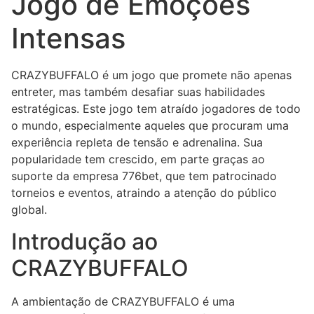
Jogo de Emoções
Intensas
CRAZYBUFFALO é um jogo que promete não apenas
entreter, mas também desafiar suas habilidades
estratégicas. Este jogo tem atraído jogadores de todo
o mundo, especialmente aqueles que procuram uma
experiência repleta de tensão e adrenalina. Sua
popularidade tem crescido, em parte graças ao
suporte da empresa 776bet, que tem patrocinado
torneios e eventos, atraindo a atenção do público
global.
Introdução ao
CRAZYBUFFALO
A ambientação de CRAZYBUFFALO é uma