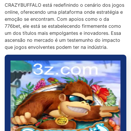
CRAZYBUFFALO está redefinindo o cenário dos jogos
online, oferecendo uma plataforma onde estratégia e
emoção se encontram. Com apoios como o da
776bet, ele está se estabelecendo firmemente como
um dos títulos mais empolgantes e inovadores. Essa
ascensão no mercado é um testemunho do impacto
que jogos envolventes podem ter na indústria.