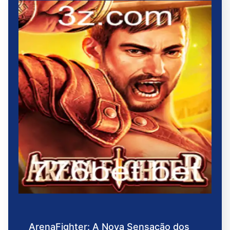
ArenaFighter: A Nova Sensação dos