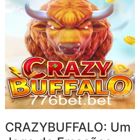
CRAZYBUFFALO: Um