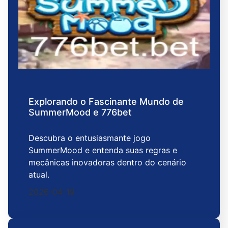
Explorando o Fascinante Mundo de
SummerMood e 776bet
Descubra o entusiasmante jogo
SummerMood e entenda suas regras e
mecânicas inovadoras dentro do cenário
atual.
2026-04-19