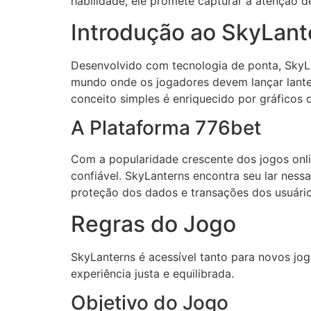
habilidade, ele promete capturar a atenção de
Introdução ao SkyLant
Desenvolvido com tecnologia de ponta, SkyL
mundo onde os jogadores devem lançar lanter
conceito simples é enriquecido por gráficos 
A Plataforma 776bet
Com a popularidade crescente dos jogos onl
confiável. SkyLanterns encontra seu lar ness
proteção dos dados e transações dos usuário
Regras do Jogo
SkyLanterns é acessível tanto para novos j
experiência justa e equilibrada.
Objetivo do Jogo