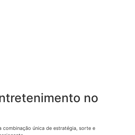
ntretenimento no
combinação única de estratégia, sorte e