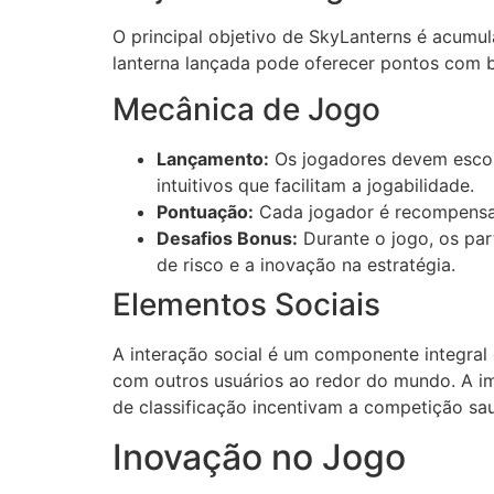
O principal objetivo de SkyLanterns é acumul
lanterna lançada pode oferecer pontos com b
Mecânica de Jogo
Lançamento:
Os jogadores devem escolhe
intuitivos que facilitam a jogabilidade.
Pontuação:
Cada jogador é recompensado
Desafios Bonus:
Durante o jogo, os pa
de risco e a inovação na estratégia.
Elementos Sociais
A interação social é um componente integra
com outros usuários ao redor do mundo. A im
de classificação incentivam a competição sa
Inovação no Jogo