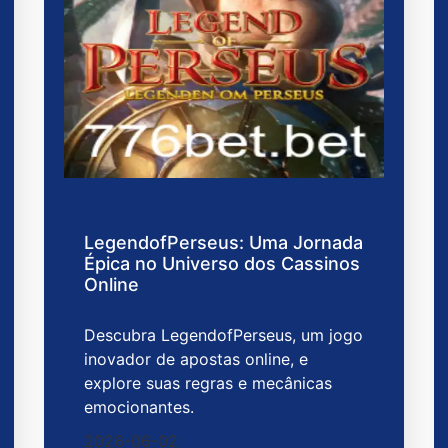
LegendofPerseus: Uma Jornada
Épica no Universo dos Cassinos
Online
Descubra LegendofPerseus, um jogo
inovador de apostas online, e
explore suas regras e mecânicas
emocionantes.
2026-06-02