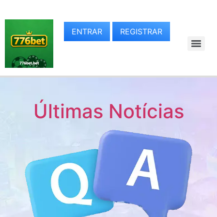
ENTRAR
REGISTRAR
Últimas Notícias