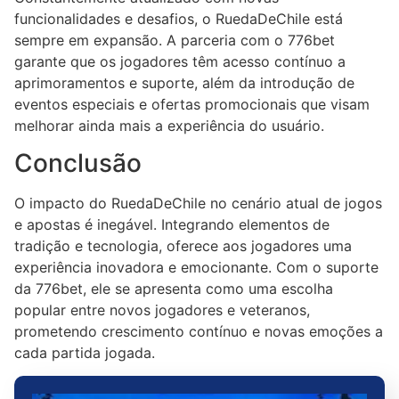
funcionalidades e desafios, o RuedaDeChile está
sempre em expansão. A parceria com o 776bet
garante que os jogadores têm acesso contínuo a
aprimoramentos e suporte, além da introdução de
eventos especiais e ofertas promocionais que visam
melhorar ainda mais a experiência do usuário.
Conclusão
O impacto do RuedaDeChile no cenário atual de jogos
e apostas é inegável. Integrando elementos de
tradição e tecnologia, oferece aos jogadores uma
experiência inovadora e emocionante. Com o suporte
da 776bet, ele se apresenta como uma escolha
popular entre novos jogadores e veteranos,
prometendo crescimento contínuo e novas emoções a
cada partida jogada.