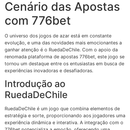
Cenário das Apostas
com 776bet
O universo dos jogos de azar está em constante
evolução, e uma das novidades mais emocionantes a
ganhar atenção é o RuedaDeChile. Com o apoio da
renomada plataforma de apostas 776bet, este jogo se
tornou um destaque entre os entusiastas em busca de
experiências inovadoras e desafiadoras.
Introdução ao
RuedaDeChile
RuedaDeChile é um jogo que combina elementos de
estratégia e sorte, proporcionando aos jogadores uma
experiência dinâmica e interativa. A integração com o
776bet potencializa a emoção, oferecendo uma