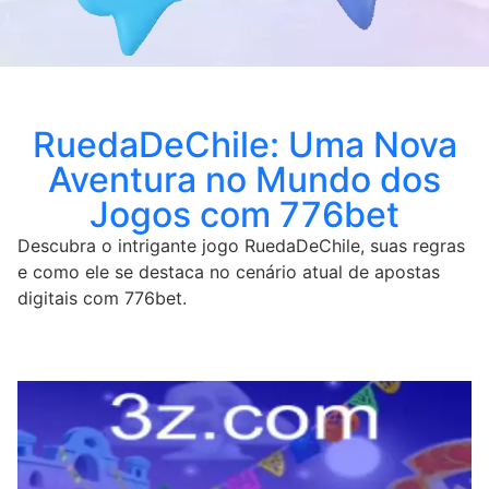
RuedaDeChile: Uma Nova
Aventura no Mundo dos
Jogos com 776bet
Descubra o intrigante jogo RuedaDeChile, suas regras
e como ele se destaca no cenário atual de apostas
digitais com 776bet.