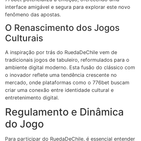
interface amigável e segura para explorar este novo
fenômeno das apostas.
O Renascimento dos Jogos
Culturais
A inspiração por trás do RuedaDeChile vem de
tradicionais jogos de tabuleiro, reformulados para o
ambiente digital moderno. Esta fusão do clássico com
o inovador reflete uma tendência crescente no
mercado, onde plataformas como o 776bet buscam
criar uma conexão entre identidade cultural e
entretenimento digital.
Regulamento e Dinâmica
do Jogo
Para participar do RuedaDeChile, é essencial entender