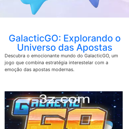
GalacticGO: Explorando o
Universo das Apostas
Descubra o emocionante mundo do GalacticGO, um
jogo que combina estratégia interestelar com a
emoção das apostas modernas.