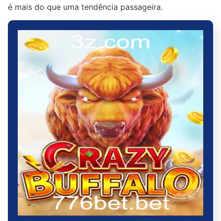
é mais do que uma tendência passageira.