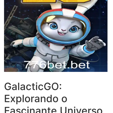
GalacticGO:
Explorando o
Fascinante Universo