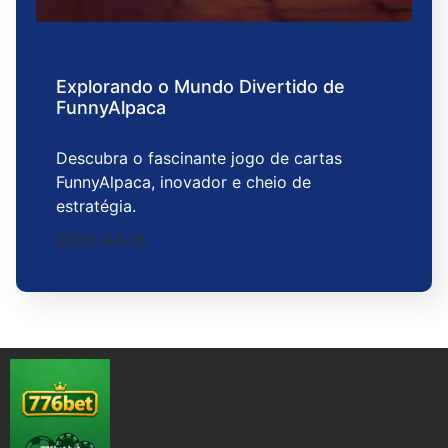
Explorando o Mundo Divertido de
FunnyAlpaca
Descubra o fascinante jogo de cartas
FunnyAlpaca, inovador e cheio de
estratégia.
2026-04-16