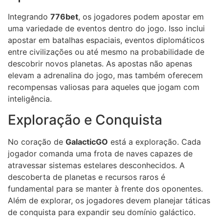
Integrando
776bet
, os jogadores podem apostar em
uma variedade de eventos dentro do jogo. Isso inclui
apostar em batalhas espaciais, eventos diplomáticos
entre civilizações ou até mesmo na probabilidade de
descobrir novos planetas. As apostas não apenas
elevam a adrenalina do jogo, mas também oferecem
recompensas valiosas para aqueles que jogam com
inteligência.
Exploração e Conquista
No coração de
GalacticGO
está a exploração. Cada
jogador comanda uma frota de naves capazes de
atravessar sistemas estelares desconhecidos. A
descoberta de planetas e recursos raros é
fundamental para se manter à frente dos oponentes.
Além de explorar, os jogadores devem planejar táticas
de conquista para expandir seu domínio galáctico.