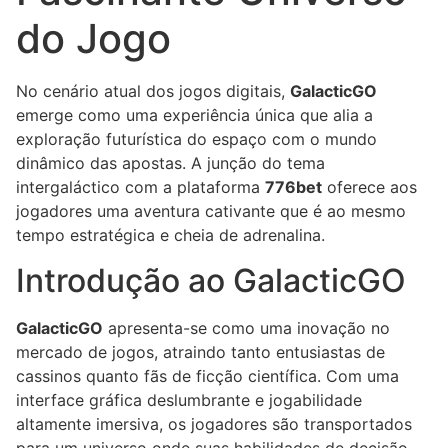
do Jogo
No cenário atual dos jogos digitais,
GalacticGO
emerge como uma experiência única que alia a
exploração futurística do espaço com o mundo
dinâmico das apostas. A junção do tema
intergaláctico com a plataforma
776bet
oferece aos
jogadores uma aventura cativante que é ao mesmo
tempo estratégica e cheia de adrenalina.
Introdução ao GalacticGO
GalacticGO
apresenta-se como uma inovação no
mercado de jogos, atraindo tanto entusiastas de
cassinos quanto fãs de ficção científica. Com uma
interface gráfica deslumbrante e jogabilidade
altamente imersiva, os jogadores são transportados
para um universo onde suas habilidades de decisão