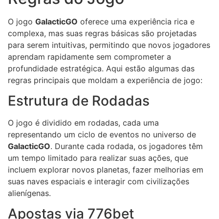
O jogo
GalacticGO
oferece uma experiência rica e
complexa, mas suas regras básicas são projetadas
para serem intuitivas, permitindo que novos jogadores
aprendam rapidamente sem comprometer a
profundidade estratégica. Aqui estão algumas das
regras principais que moldam a experiência de jogo:
Estrutura de Rodadas
O jogo é dividido em rodadas, cada uma
representando um ciclo de eventos no universo de
GalacticGO
. Durante cada rodada, os jogadores têm
um tempo limitado para realizar suas ações, que
incluem explorar novos planetas, fazer melhorias em
suas naves espaciais e interagir com civilizações
alienígenas.
Apostas via 776bet