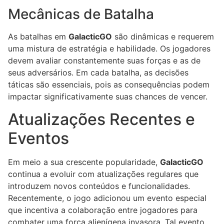
Mecânicas de Batalha
As batalhas em
GalacticGO
são dinâmicas e requerem
uma mistura de estratégia e habilidade. Os jogadores
devem avaliar constantemente suas forças e as de
seus adversários. Em cada batalha, as decisões
táticas são essenciais, pois as consequências podem
impactar significativamente suas chances de vencer.
Atualizações Recentes e
Eventos
Em meio a sua crescente popularidade,
GalacticGO
continua a evoluir com atualizações regulares que
introduzem novos conteúdos e funcionalidades.
Recentemente, o jogo adicionou um evento especial
que incentiva a colaboração entre jogadores para
combater uma força alienígena invasora. Tal evento