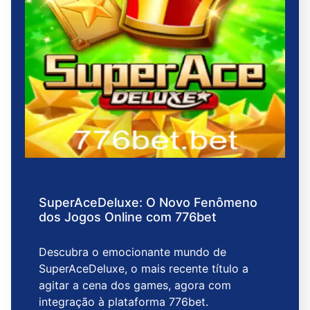
SuperAceDeluxe: O Novo Fenômeno
dos Jogos Online com 776bet
Descubra o emocionante mundo de
SuperAceDeluxe, o mais recente título a
agitar a cena dos games, agora com
integração à plataforma 776bet.