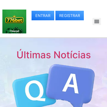
ENTRAR
REGISTRAR
Últimas Notícias