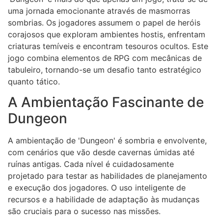
uma jornada emocionante através de masmorras
sombrias. Os jogadores assumem o papel de heróis
corajosos que exploram ambientes hostis, enfrentam
criaturas temíveis e encontram tesouros ocultos. Este
jogo combina elementos de RPG com mecânicas de
tabuleiro, tornando-se um desafio tanto estratégico
quanto tático.
A Ambientação Fascinante de
Dungeon
A ambientação de 'Dungeon' é sombria e envolvente,
com cenários que vão desde cavernas úmidas até
ruínas antigas. Cada nível é cuidadosamente
projetado para testar as habilidades de planejamento
e execução dos jogadores. O uso inteligente de
recursos e a habilidade de adaptação às mudanças
são cruciais para o sucesso nas missões.