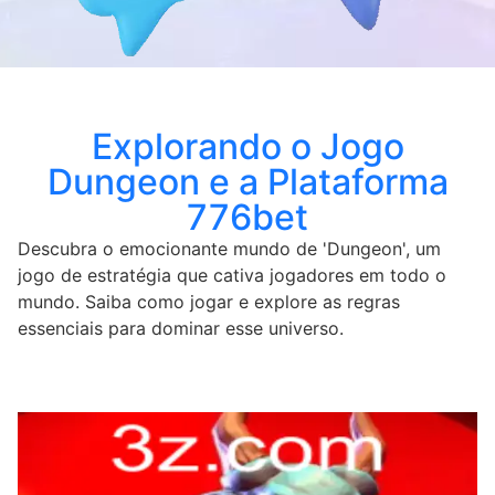
Explorando o Jogo
Dungeon e a Plataforma
776bet
Descubra o emocionante mundo de 'Dungeon', um
jogo de estratégia que cativa jogadores em todo o
mundo. Saiba como jogar e explore as regras
essenciais para dominar esse universo.