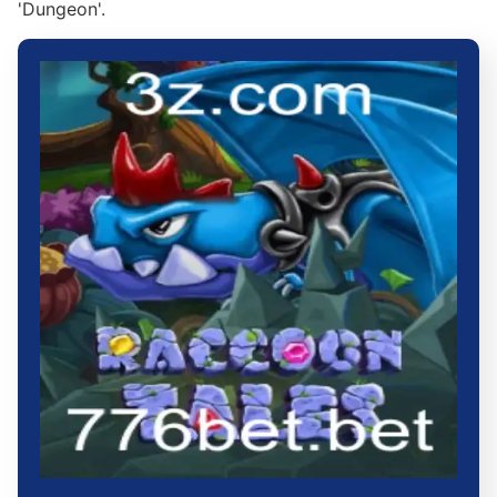
'Dungeon'.