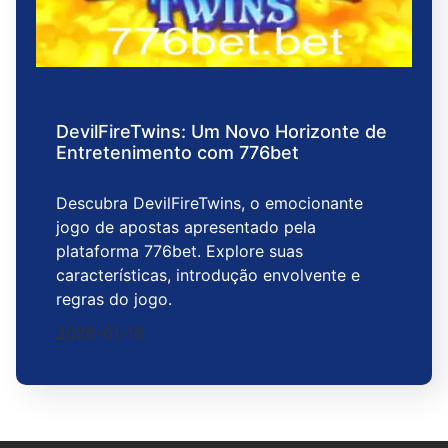
DevilFireTwins: Um Novo Horizonte de
Entretenimento com 776bet
Descubra DevilFireTwins, o emocionante
jogo de apostas apresentado pela
plataforma 776bet. Explore suas
características, introdução envolvente e
regras do jogo.
2026-01-16