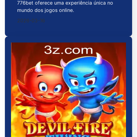
776bet oferece uma experiência única no
mundo dos jogos online.
2026-03-16