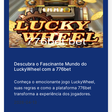
Descubra o Fascinante Mundo do
LuckyWheel com a 776bet
Conheça o emocionante jogo LuckyWheel,
suas regras e como a plataforma 776bet
transforma a experiência dos jogadores.
2026-04-13