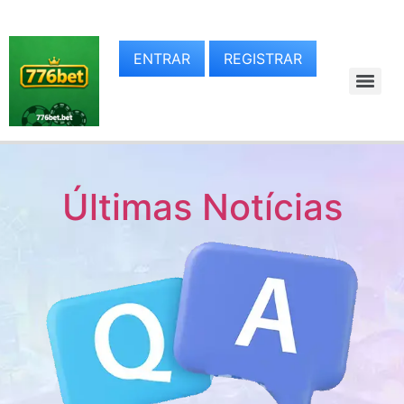
ENTRAR
REGISTRAR
Últimas Notícias